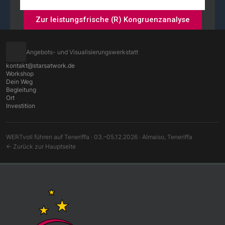
Zur leistungsfrische (R) Kongruenzanalyse
Angebots- und Visualisierungswerkstatt
kontakt@starsatwork.de
Workshop
Dein Weg
Begleitung
Ort
Investition
WERTvoll führen auf Teneriffa · 03.–05.12.2026 · Almaiso, Teneriffa
← Zurück zur Hauptseite