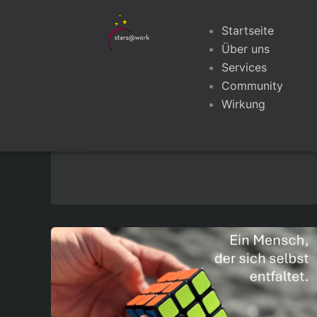
Zum
Inhalt
Startseite
springen
Über uns
Services
Community
Wirkung
Selbstfindung und B